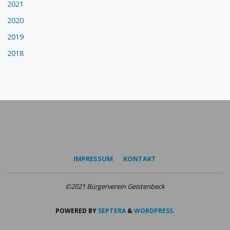
2021
2020
2019
2018
IMPRESSUM
KONTAKT
©2021 Bürgerverein Geistenbeck
POWERED BY
SEPTERA
&
WORDPRESS.